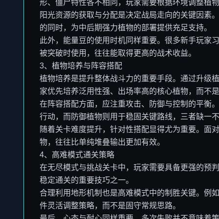
形、僵尸特性各不相同，玩家需要根据环境调整植
阳光资源的获取与分配是决定战局走向的关键因素
的同时，为中后期强力植物的部署提供充足支持。
此外，能量豆的使用时机同样重要。很多新手玩家
被突破时使用，往往能取得更高的战术收益。
3、植物培养与阵容搭配
植物培养是提升整体战斗力的重要手段。通过升级
家优先培养泛用性强、出场率高的核心植物，而不
在阵容搭配方面，应注重攻击、防御与控制的平衡
行动，而防御植物则用于稳固关键路线，三者缺一
随着关卡难度提升，针对性搭配显得尤为重要。面
物，往往比单纯堆叠输出更加有效。
4、高难模式通关策略
在无尽模式与挑战关卡中，玩家需要具备更强的预
稳定通关的重要技巧之一。
合理利用地形机制也是高难模式中的制胜关键。例
件灵活调整策略，而不是固守常规思路。
最后，心态与耐心同样重要。多次失败并不意味着