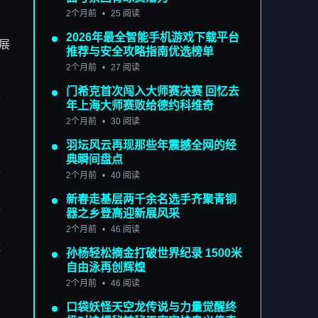
2个月前
•
25 阅读
2026年最全智能手机游戏下载平台
巧展
推荐与安全攻略指南优选榜单
及
2个月前
•
27 阅读
及
门希克首次闯入大师赛决赛 回忆去
论
年上海大师赛败给德约科维奇
变
2个月前
•
30 阅读
羽坛风云再现那些年震撼全网的经
典瞬间盘点
新
2个月前
•
40 阅读
。
新春走基层两千余名选手齐聚青铜
行
器之乡登高迎新展风采
2个月前
•
46 阅读
成
孙杨轻松摘金打破世界纪录 1500米
自由泳再创辉煌
2个月前
•
46 阅读
口袋妖怪天空龙传说与力量觉醒终