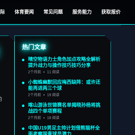
际
体育要闻
常见问题
服务能力
获取报价
热门文章
晴空物语力士角色加点攻略全解析
提升战力与操作技巧技巧分享
2个月前
•
11 阅读
小蜘蛛幽默回应梅西缺阵：或许还
能再进两三个球
2个月前
•
19 阅读
的
喀山游泳世锦赛名单揭晓孙杨将挑
战四个单项赛程
2个月前
•
18 阅读
中国U19男足主帅计划借熊猫杯全
面考察国青球员潜力