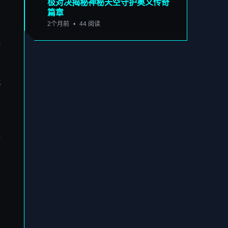
极对决揭秘神秘天空守护奥义传奇
篇章
守
2个月前
•
44 阅读
线
玩
尸
植
是
条
化