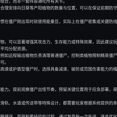
物组合，而非一套阵容通吃所有关卡。
。合理安排向日葵等产阳植物的数量与位置，可以在保证前期防
习惯在僵尸刚出现时就使用能量豆，实际上在僵尸密集或关键防
植物，可以显著增强其攻击力、生存能力或特殊效果，因此建议
是平均分配资源。
。例如远程输出植物负责清理普通僵尸，控制类植物限制精英僵
不可。
对高速或护盾型僵尸时，选择具备减速、破防或范围伤害能力的
判能力。提前观察僵尸出怪节奏，预留关键位置用于应急部署，
如滑轨、水道或传送带等特殊设计，都需要玩家根据系统提供的
策略错误，而是积累经验的过程。通过复盘每一次失误，逐步优