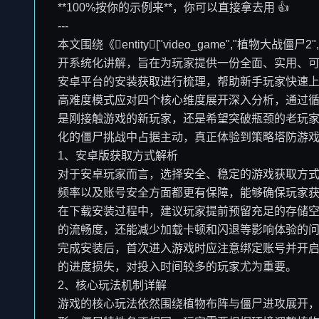
**100%按你的示例来**，你可以直接拿去用 👍
---
本文围绕《entity["video_game","植物大战僵尸2
开系统化讲解，旨在为玩家提供一份全面、实用、
安卓平台的安装获取进行梳理，帮助新手玩家快速
高难度模式应对四个核心维度展开深入分析，通过
是刚接触游戏的新玩家，还是希望突破瓶颈的老玩
化的僵尸挑战中占据主动，真正体验到策略塔防游
1、安卓版获取方式解析
对于安卓玩家而言，选择安全、稳定的游戏获取方
频率以及账号安全方面都更有保障，能够确保玩家
在下载安装过程中，建议玩家提前预留充足的存储
的流畅度，还能减少加载卡顿和闪退等影响体验的
完成安装后，首次进入游戏时应注意绑定账号并开
的进度损失，对投入时间较多的玩家尤为重要。
2、核心玩法机制详解
游戏的核心玩法依然围绕植物布阵与僵尸进攻展开