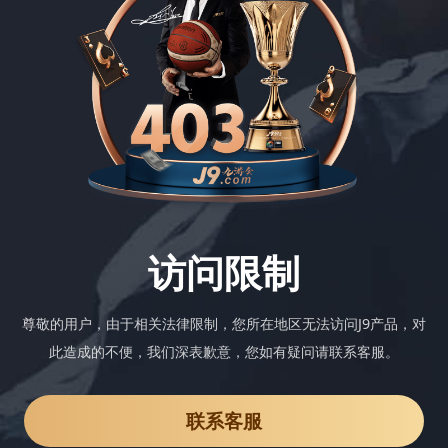
访问限制
尊敬的用户，由于相关法律限制，您所在地区无法访问J9产品，对
此造成的不便，我们深表歉意，您如有疑问请联系客服。
联系客服