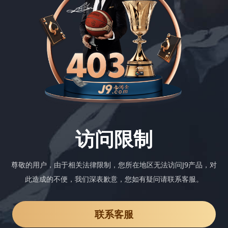
访问限制
尊敬的用户，由于相关法律限制，您所在地区无法访问J9产品，对
此造成的不便，我们深表歉意，您如有疑问请联系客服。
联系客服