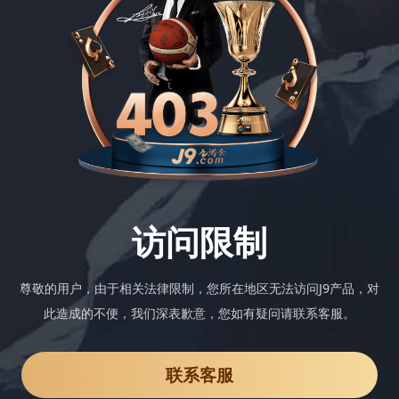
访问限制
尊敬的用户，由于相关法律限制，您所在地区无法访问J9产品，对
此造成的不便，我们深表歉意，您如有疑问请联系客服。
联系客服